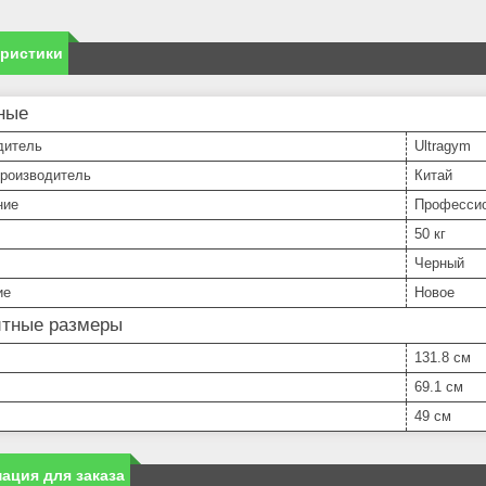
еристики
ные
дитель
Ultragym
производитель
Китай
ние
Професси
50 кг
Черный
ие
Новое
итные размеры
131.8 см
69.1 см
49 см
ация для заказа