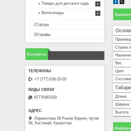
Товары для детского сада
Велосипеды
Характ
Статьи
Основ
Отзывы
Произво
Страна 
Контакты
Назначе
Вес
Цвет
Состоян
+7 (777) 636-33-20
Габар
Длина
87776363320
Ширина
Высота
Лермонтова 28 Рынок Керуен, бутик
54, Костанай, Казахстан
Информ