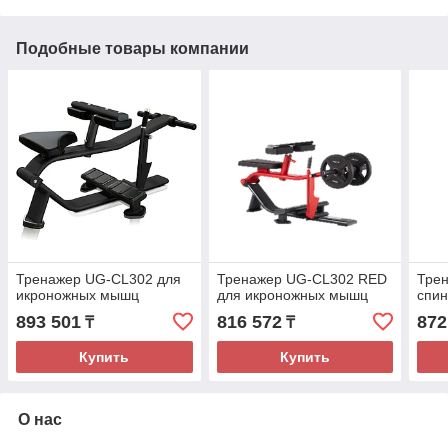
Подобные товары компании
Тренажер UG-CL302 для
Тренажер UG-CL302 RED
Трен
икроножных мышц
для икроножных мышц
спи
893 501
816 572
872
₸
₸
Купить
Купить
О нас