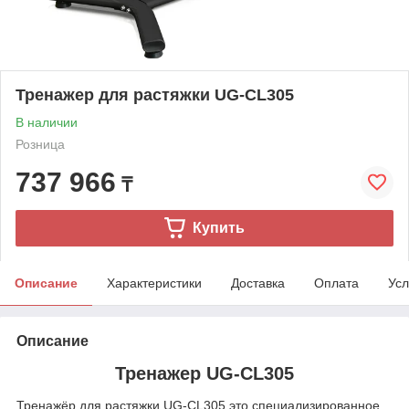
Тренажер для растяжки UG-CL305
В наличии
Розница
737 966
₸
Купить
Описание
Характеристики
Доставка
Оплата
Усл
Описание
Тренажер UG-CL305
Тренажёр для растяжки UG‑CL305 это специализированное