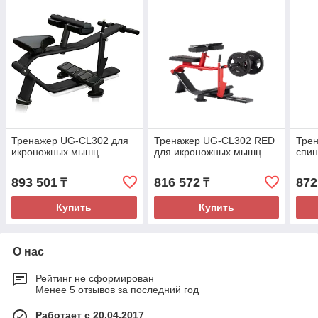
Тренажер UG-CL302 для
Тренажер UG-CL302 RED
Трен
икроножных мышц
для икроножных мышц
спи
893 501
816 572
872
₸
₸
Купить
Купить
О нас
Рейтинг не сформирован
Менее 5 отзывов за последний год
Работает с 20.04.2017