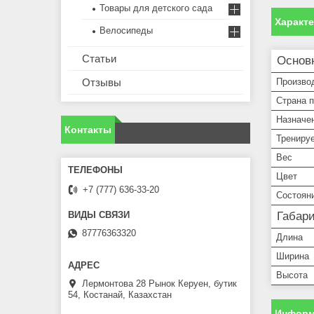
Товары для детского сада
Характ
Велосипеды
Статьи
Основ
Произво
Отзывы
Страна 
Назначе
Контакты
Трениру
Вес
Цвет
+7 (777) 636-33-20
Состоян
Габар
87776363320
Длина
Ширина
Высота
Лермонтова 28 Рынок Керуен, бутик
54, Костанай, Казахстан
Информ