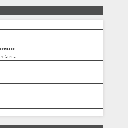
ональное
чи, Спина