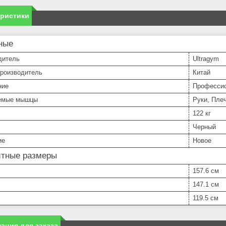
еристики
ные
дитель
Ultragym
производитель
Китай
ние
Професси
емые мышцы
Руки, Пле
122 кг
Черный
ие
Новое
итные размеры
157.6 см
147.1 см
119.5 см
ация для заказа