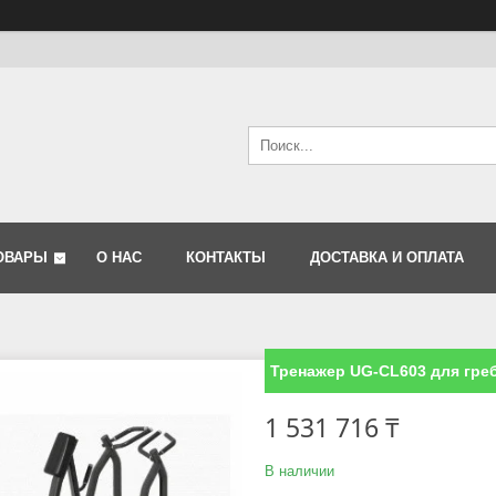
ОВАРЫ
О НАС
КОНТАКТЫ
ДОСТАВКА И ОПЛАТА
Тренажер UG-CL603 для греб
1 531 716 ₸
В наличии