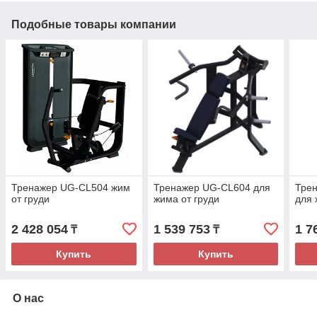
Подобные товары компании
Тренажер UG-CL504 жим
Тренажер UG-CL604 для
Тре
от груди
жима от груди
для 
2 428 054
1 539 753
1 7
₸
₸
Купить
Купить
О нас