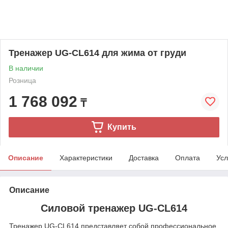
Тренажер UG-CL614 для жима от груди
В наличии
Розница
1 768 092
₸
Купить
Описание
Характеристики
Доставка
Оплата
Усл
Описание
Силовой тренажер UG-CL614
Тренажер UG-CL614 представляет собой профессиональное