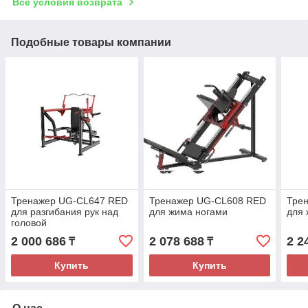
Все условия возврата
Подобные товары компании
Тренажер UG-CL647 RED
Тренажер UG-CL608 RED
Тре
для разгибания рук над
для жима ногами
для 
головой
2 000 686
2 078 688
2 2
₸
₸
Купить
Купить