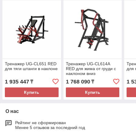
Тренажер UG-CL651 RED
Тренажер UG-CL614A
Тре
для тяги штанги в наклоне
RED для жима от груди с
для 
наклоном вниз
1 935 447
1 768 090
1 5
₸
₸
Купить
Купить
О нас
Рейтинг не сформирован
Менее 5 отзывов за последний год