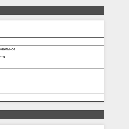
ональное
ета