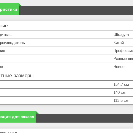
еристики
ные
дитель
Ultragym
производитель
Китай
ние
Професси
Разные цв
ие
Новое
итные размеры
154.7 см
140 см
113.5 см
ация для заказа