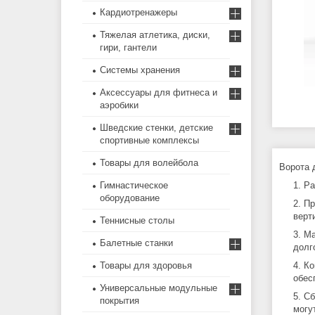
Кардиотренажеры
Тяжелая атлетика, диски,
гири, гантели
Системы хранения
Аксессуары для фитнеса и
аэробики
Шведские стенки, детские
спортивные комплексы
Товары для волейбола
Ворота 
Ра
Гимнастическое
оборудование
Пр
верт
Теннисные столы
Ма
Балетные станки
долг
Ко
Товары для здоровья
обес
Универсальные модульные
Сб
покрытия
могу