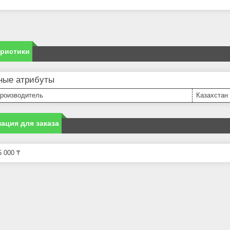
еристики
ные атрибуты
производитель
Казахстан
ация для заказа
 000 ₸