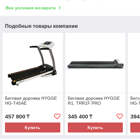
Все условия возврата
Подобные товары компании
Беговая дорожка HYGGE
Беговая дорожка HYGGE
Бег
HG-T45AE
R1, TRR1F PRO
HG-
457 800
345 400
394
₸
₸
Купить
Купить