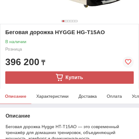
Беговая дорожка HYGGE HG-T15AO
В наличии
Розница
396 200
₸
Купить
Описание
Характеристики
Доставка
Оплата
Усл
Описание
Беговая дорожка Hygge HT-T15AO — это современный
тренажёр для домашних тренировок, объединяющий
мощность, комфорт и функциональность.