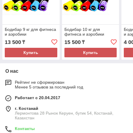
Бодибар 9 кг для фитнеса
Бодибар 10 кг для
Боди
и аэробики
фитнеса и аэробики
и аэ
13 500
15 500
4 0
₸
₸
Купить
Купить
О нас
Рейтинг не сформирован
Менее 5 отзывов за последний год
Работает с 20.04.2017
г. Костанай
Лермонтова 28 Рынок Керуен, бутик 54, Костанай,
Казахстан
Контакты