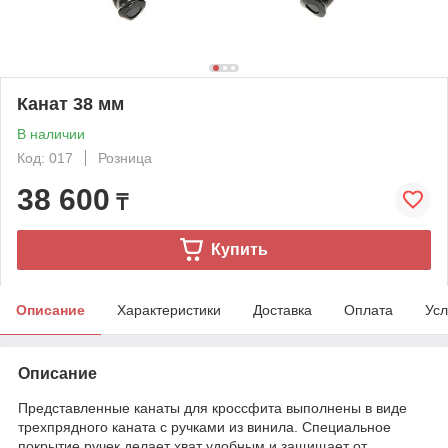
Канат 38 мм
В наличии
Код: 017
Розница
38 600
₸
Купить
Описание
Характеристики
Доставка
Оплата
Усл
Описание
Представленные канаты для кроссфита выполнены в виде
трехпрядного каната с ручками из винила. Специальное
покрытие ручек делает хват удобным и защищает от