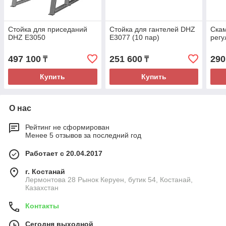
Стойка для приседаний
Стойка для гантелей DHZ
Скам
DHZ E3050
E3077 (10 пар)
рег
497 100
251 600
290
₸
₸
Купить
Купить
О нас
Рейтинг не сформирован
Менее 5 отзывов за последний год
Работает с 20.04.2017
г. Костанай
Лермонтова 28 Рынок Керуен, бутик 54, Костанай,
Казахстан
Контакты
Сегодня выходной