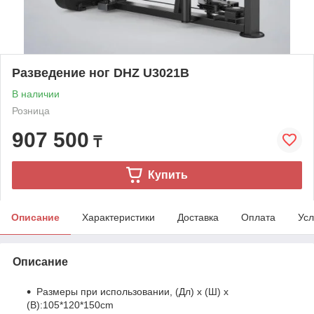
Разведение ног DHZ U3021B
В наличии
Розница
907 500
₸
Купить
Описание
Характеристики
Доставка
Оплата
Усл
Описание
Размеры при использовании, (Дл) х (Ш) х
(В):105*120*150cm