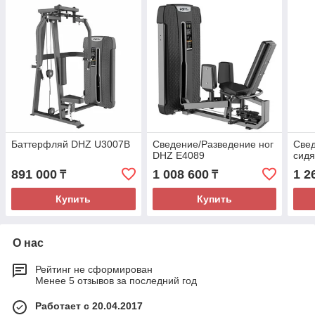
Баттерфляй DHZ U3007B
Сведение/Разведение ног
Свед
DHZ E4089
сидя
891 000
1 008 600
1 2
₸
₸
Купить
Купить
О нас
Рейтинг не сформирован
Менее 5 отзывов за последний год
Работает с 20.04.2017