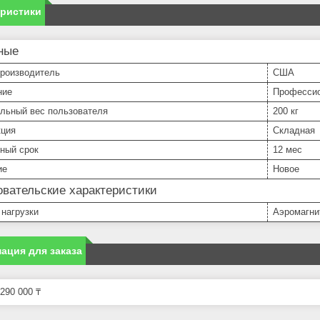
еристики
ные
производитель
США
ние
Професси
льный вес пользователя
200 кг
кция
Складная
ный срок
12 мес
ие
Новое
вательские характеристики
нагрузки
Аэромагни
ация для заказа
290 000 ₸