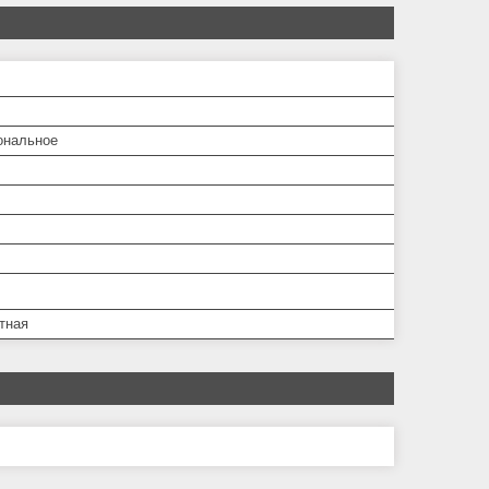
ональное
тная