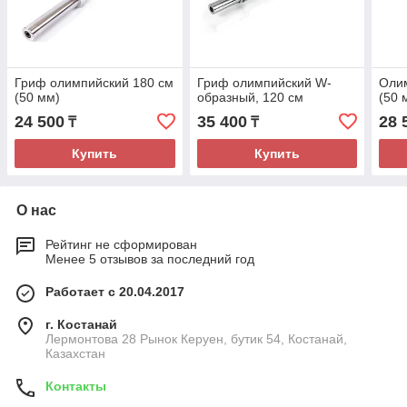
Гриф олимпийский 180 см
Гриф олимпийский W-
Олим
(50 мм)
образный, 120 см
(50 
24 500
35 400
28 
₸
₸
Купить
Купить
О нас
Рейтинг не сформирован
Менее 5 отзывов за последний год
Работает с 20.04.2017
г. Костанай
Лермонтова 28 Рынок Керуен, бутик 54, Костанай,
Казахстан
Контакты