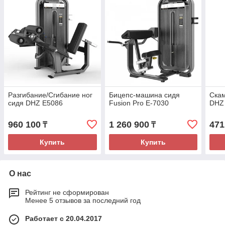
Разгибание/Сгибание ног
Бицепс-машина сидя
Скам
сидя DHZ E5086
Fusion Pro E-7030
DHZ
960 100
1 260 900
471
₸
₸
Купить
Купить
О нас
Рейтинг не сформирован
Менее 5 отзывов за последний год
Работает с 20.04.2017