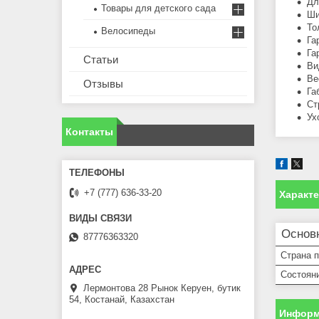
Дл
Товары для детского сада
Ши
То
Велосипеды
Га
Га
Статьи
Ви
Ве
Отзывы
Га
Ст
Ух
Контакты
+7 (777) 636-33-20
Характ
Основ
87776363320
Страна 
Состоян
Лермонтова 28 Рынок Керуен, бутик
54, Костанай, Казахстан
Информ