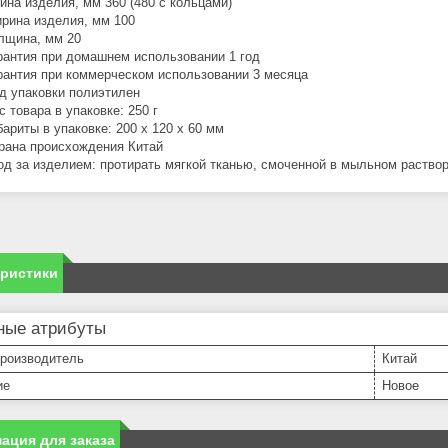
ина изделия, мм 360 (480 с кольцами)
рина изделия, мм 100
лщина, мм 20
рантия при домашнем использовании 1 год
рантия при коммерческом использовании 3 месяца
д упаковки полиэтилен
с товара в упаковке: 250 г
бариты в упаковке: 200 x 120 x 60 мм
рана происхождения Китай
од за изделием: протирать мягкой тканью, смоченной в мыльном раство
еристики
ные атрибуты
производитель
Китай
ие
Новое
ация для заказа