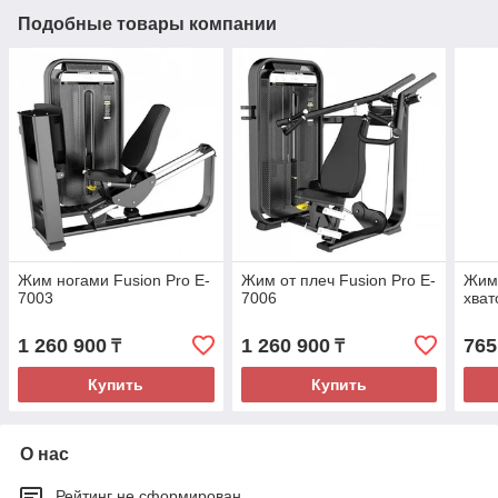
Подобные товары компании
Жим ногами Fusion Pro E-
Жим от плеч Fusion Pro E-
Жим 
7003
7006
хва
1 260 900
1 260 900
765
₸
₸
Купить
Купить
О нас
Рейтинг не сформирован