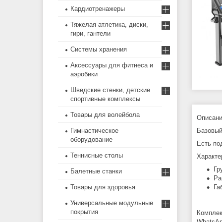
Кардиотренажеры
Тяжелая атлетика, диски,
гири, гантели
Системы хранения
Аксессуары для фитнеса и
аэробики
Шведские стенки, детские
спортивные комплексы
Товары для волейбола
Описани
Базовый
Гимнастическое
оборудование
Есть по
Теннисные столы
Характе
Гр
Балетные станки
Ра
Га
Товары для здоровья
Универсальные модульные
покрытия
Комплек
WhatsAp