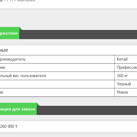
еристики
ные
производитель
Китай
ние
Професси
льный вес пользователя
160 кг
Черный
ие
Новое
ация для заказа
260 900 ₸