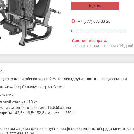
Купить
+7 (777) 636-33-20
возврат товара в течение 14 дне
е:
 цвет рамы и обивки черный металлик (другие цвета — опционально).
дставка под бутылку на грузоблоке.
ристика:
узовой стек на 110 кг
ма из стального профиля 160х50х3 мм
бариты 142,5*116,5*152,8 см, вес — 250 кг
сное оснащение фитнес клубов профессиональным оборудованием. Оста
p +7 777 636-33-20