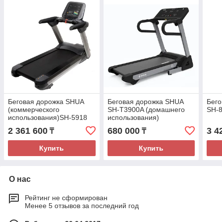
Беговая дорожка SHUA
Беговая дорожка SHUA
Бего
(коммерческого
SH-T3900A (домашнего
SH-
использования)SH-5918
использования)
2 361 600
680 000
3 4
₸
₸
Купить
Купить
О нас
Рейтинг не сформирован
Менее 5 отзывов за последний год