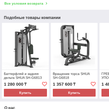
Все условия возврата
Подобные товары компании
Баттерфляй и задняя
Вращение торса SHUA
ГРЕ
дельта SHUA SH-G6813
SH-G6818
УПО
1 280 000
1 357 600
1 4
₸
₸
Купить
Купить
О нас