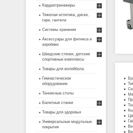
Кардиотренажеры
Тяжелая атлетика, диски,
гири, гантели
Системы хранения
Аксессуары для фитнеса и
аэробики
Шведские стенки, детские
спортивные комплексы
Товары для волейбола
Бр
Гимнастическое
Ти
оборудование
Се
Теннисные столы
Ма
Пр
Балетные станки
То
Ко
Товары для здоровья
Цв
Га
Универсальные модульные
Ве
покрытия
Ве