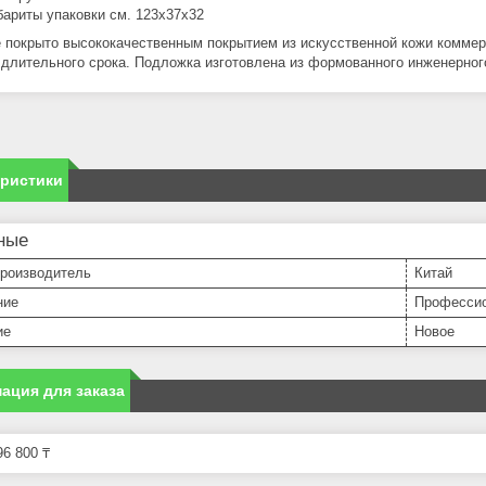
бариты упаковки см. 123х37х32
 покрыто высококачественным покрытием из искусственной кожи коммер
 длительного срока. Подложка изготовлена из формованного инженерног
еристики
ные
производитель
Китай
ние
Професси
ие
Новое
ация для заказа
6 800 ₸