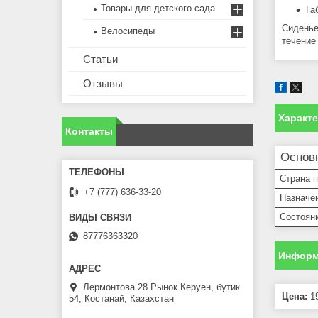
Товары для детского сада
Га
Сиденье
Велосипеды
течение
Статьи
Отзывы
Характ
Контакты
Основ
Страна 
+7 (777) 636-33-20
Назначе
Состоян
87776363320
Информ
Лермонтова 28 Рынок Керуен, бутик
Цена:
19
54, Костанай, Казахстан