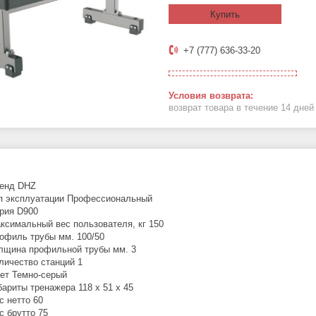
Купить
+7 (777) 636-33-20
возврат товара в течение 14 дне
енд DHZ
п эксплуатации Профессиональный
рия D900
ксимальный вес пользователя, кг 150
офиль трубы мм. 100/50
лщина профильной трубы мм. 3
личество станций 1
ет Темно-серый
бариты тренажера 118 х 51 х 45
с нетто 60
с брутто 75