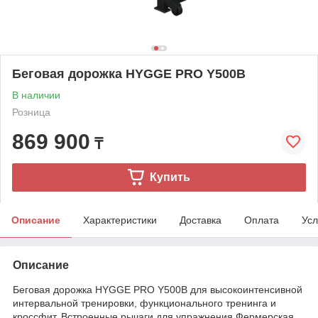
Беговая дорожка HYGGE PRO Y500B
В наличии
Розница
869 900
₸
Купить
Описание
Характеристики
Доставка
Оплата
Усл
Описание
Беговая дорожка HYGGE PRO Y500B для высокоинтенсивной
интервальной тренировки, функционального тренинга и
кроссфит. Встроенные рычаги для упражнения Фермерская