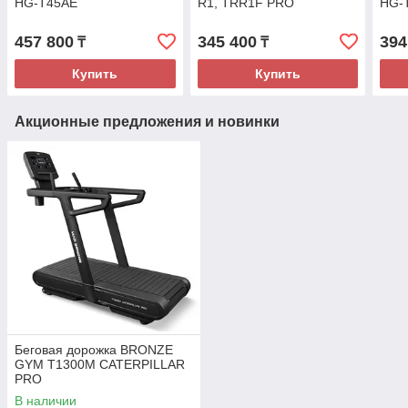
HG-T45AE
R1, TRR1F PRO
HG-
457 800
345 400
394
₸
₸
Купить
Купить
Акционные предложения и новинки
Беговая дорожка BRONZE
GYM T1300M CATERPILLAR
PRO
В наличии