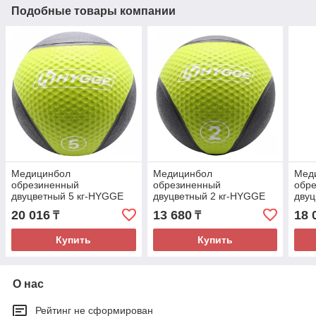
Подобные товары компании
Медицинбол
Медицинбол
Мед
обрезиненный
обрезиненный
обр
двуцветный 5 кг-HYGGE
двуцветный 2 кг-HYGGE
двуц
1240
1240
124
20 016
13 680
18 
₸
₸
Купить
Купить
О нас
Рейтинг не сформирован