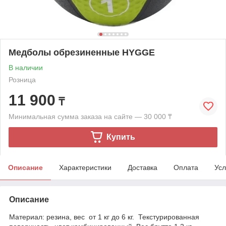
Медболы обрезиненные HYGGE
В наличии
Розница
11 900
₸
Минимальная сумма заказа на сайте — 30 000 ₸
Купить
Описание
Характеристики
Доставка
Оплата
Усл
Описание
Материал: резина, вес от 1 кг до 6 кг. Текстурированная