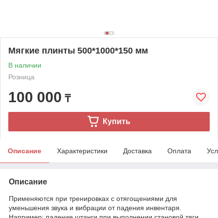
Мягкие плинты 500*1000*150 мм
В наличии
Розница
100 000
₸
Купить
Описание
Характеристики
Доставка
Оплата
Усл
Описание
Применяются при тренировках с отягощениями для
уменьшения звука и вибрации от падения инвентаря.
Например: падение штанги при выполнении становой тяги,