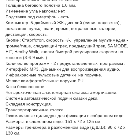
Толщина бегового полотна 1,6 мм.
Изменение угла наклона: нет.
Подставка под смартфон - есть.
Компьютер: 5-дюймовый ЖК-дисплей (синяя подсветка),
показания: пульс, шаги, время, потраченные калории,
дистанция, скорость.
Кнопки: Старт/стоп, скорость +/-, управление мультимедиа -
громче/тише, следующий трек, предыдущий трек, SA MODE,
HIT, Healhy Walk, кнопки быстрой регулировки скорости на
консоли (3-6-9 км/ч.).
Количество программ - 2 предустановленных программы .
Интерфейс MP3. Динамики для воспроизведения аудио.
Инфракрасные пульсовые датчики на поручне.
Мягкие комфортабельные поручни PU.
Ключ безопасности.
Четырехточечная эластомерная система амортизации.
Система автоматической подачи смазки деки.
Складная конструкция.
Транспортировочные колеса.
Газомасляные цилиндры для фиксации в собранном виде.
Размеры: в сложенном виде: 151 х 72 х 125 см.
Размеры тренажера в разложенном виде (Д.Ш.В): 98 х 72 х
130 cм.