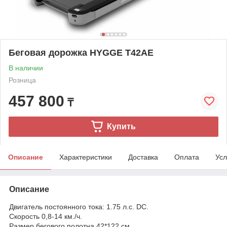
Беговая дорожка HYGGE T42AE
В наличии
Розница
457 800
₸
Купить
Описание
Характеристики
Доставка
Оплата
Усл
Описание
Двигатель постоянного тока: 1.75 л.с. DC.
Скорость 0,8-14 км./ч.
Размер бегового полотна 42*122 см.