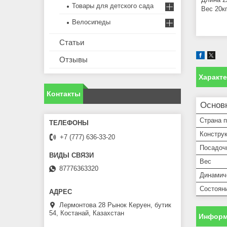
Товары для детского сада
Вес 20кг
Велосипеды
Статьи
Отзывы
Характ
Контакты
Основ
Страна 
Констру
+7 (777) 636-33-20
Посадоч
Вес
87776363320
Динамич
Состоян
Лермонтова 28 Рынок Керуен, бутик
54, Костанай, Казахстан
Информ