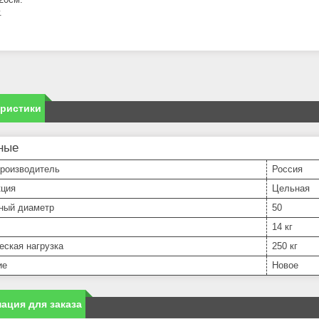
.
еристики
ные
производитель
Россия
кция
Цельная
ный диаметр
50
14 кг
еская нагрузка
250 кг
ие
Новое
ация для заказа