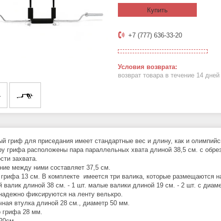
Купить
+7 (777) 636-33-20
возврат товара в течение 14 дне
ый гриф для приседания имеет стандартные вес и длину, как и олимпийс
ру грифа расположены пара параллельных хвата длиной 38,5 см. с обре
сти захвата.
ние между ними составляет 37,5 см.
 грифа 13 см. В комплекте имеется три валика, которые размещаются н
 валик длиной 38 см. - 1 шт. малые валики длиной 19 см. - 2 шт. с диам
надежно фиксируются на ленту велькро.
чная втулка длиной 28 см., диаметр 50 мм.
р грифа 28 мм.
20см.