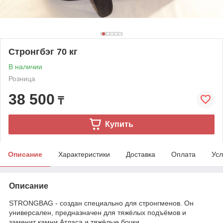
Стронгбэг 70 кг
В наличии
Розница
38 500
₸
Купить
Описание
Характеристики
Доставка
Оплата
Усл
Описание
STRONGBAG - создан специально для стронгменов. Он
универсален, предназначен для тяжёлых подъёмов и
заменит камни Атласа и тяжёлые бочки.