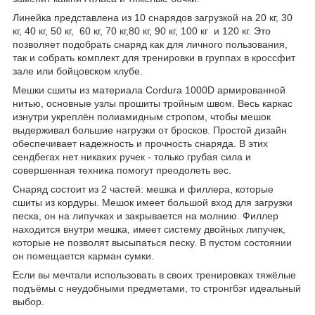
Линейка представлена из 10 снарядов загрузкой на 20 кг, 30
кг, 40 кг, 50 кг, 60 кг, 70 кг,80 кг, 90 кг, 100 кг и 120 кг. Это
позволяет подобрать снаряд как для личного пользования,
так и собрать комплект для тренировки в группах в кроссфит
зале или бойцовском клубе.
Мешки сшиты из материала Cordura 1000D армированной
нитью, основные узлы прошиты тройным швом. Весь каркас
изнутри укреплён полиамидным стропом, чтобы мешок
выдерживал большие нагрузки от бросков. Простой дизайн
обеспечивает надежность и прочность снаряда. В этих
сендбегах нет никаких ручек - только грубая сила и
совершенная техника помогут преодолеть вес.
Снаряд состоит из 2 частей: мешка и филлера, которые
сшиты из кордуры. Мешок имеет большой вход для загрузки
песка, он на липучках и закрывается на молнию. Филлер
находится внутри мешка, имеет систему двойных липучек,
которые не позволят высыпаться песку. В пустом состоянии
он помещается карман сумки.
Если вы мечтали использовать в своих тренировках тяжёлые
подъёмы с неудобными предметами, то стронгбэг идеальный
выбор.