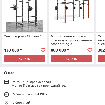
Силовая рама Medium 2
Многофункциональная
Ска
стойка для кросс-тренинга
мно
Standart Rig 3
сист
HYG
430 000
880 000
382
₸
₸
Купить
Купить
О нас
Рейтинг не сформирован
Менее 5 отзывов за последний год
Работает с 20.04.2017
г. Костанай