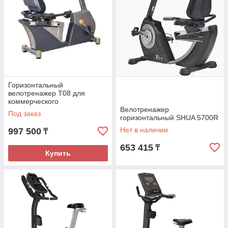
Горизонтальный
велотренажер T08 для
коммерческого
использования
Велотренажер
Под заказ
горизонтальный SHUA 5700R
Нет в наличии
997 500
₸
653 415
₸
Купить