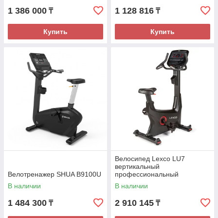
1 386 000
1 128 816
₸
₸
Купить
Купить
Велосипед Lexco LU7
вертикальный
Велотренажер SHUA B9100U
профессиональный
В наличии
В наличии
1 484 300
2 910 145
₸
₸