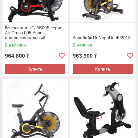
Велосипед UG-AB005 серия
Air Cross 005 Аэро
профессиональный
Аэробайк ReNеgаDe 402013
В наличии
В наличии
964 800
963 900
₸
₸
Купить
Купить