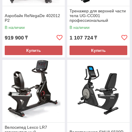
Тренажер для верхней части
Аэробайк ReNеgаDe 402012
тела UG-СС001
P2
профессиональный
В наличии
В наличии
919 900
1 107 724
₸
₸
Купить
Купить
Велосипед Lexco LR7