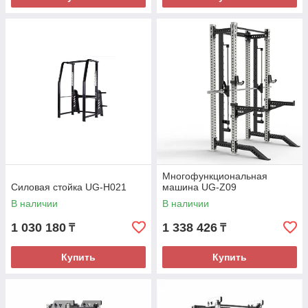
Многофункциональная
Силовая стойка UG-H021
машина UG-Z09
В наличии
В наличии
1 030 180
1 338 426
₸
₸
Купить
Купить